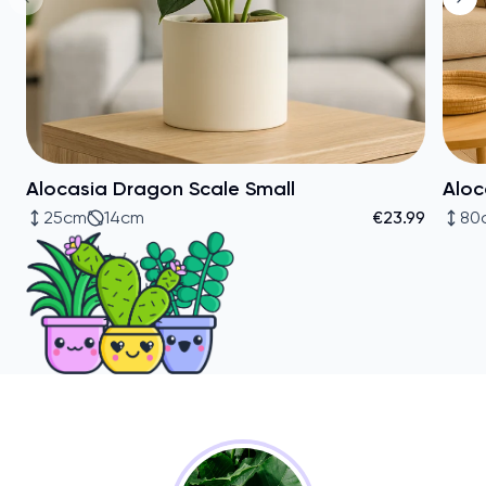
Alocasia Dragon Scale Small
Aloc
25cm
14cm
€23.99
80