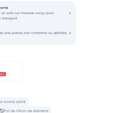
porte
n colis sur-mesure conçu pour
 transport.
ler une plante non conforme ou abîmée,
ible
en bonne santé
Pot de ±14cm de diamètre