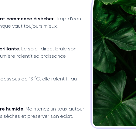
rat commence à sécher
. Trop d’eau
manque vaut toujours mieux.
brillante
. Le soleil direct brûle son
umière ralentit sa croissance.
n dessous de 13 °C, elle ralentit ; au-
re humide
. Maintenez un taux autour
s sèches et préserver son éclat.