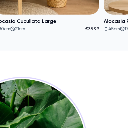
ocasia Cucullata Large
Alocasia 
80cm
21cm
€35.99
45cm
1