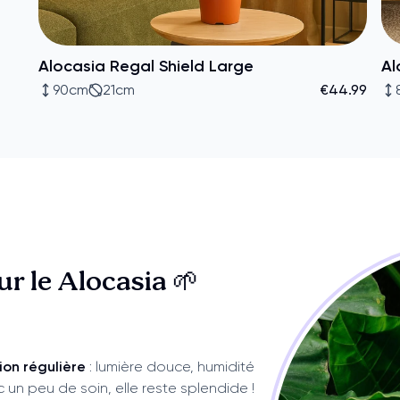
Alocasia Regal Shield Large
Al
90cm
21cm
€44.99
sur
le Alocasia 🌱
ion régulière
: lumière douce, humidité
un peu de soin, elle reste splendide !