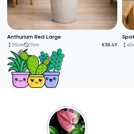
Anthurium Red Large
Spat
55cm
17cm
€38.49
40