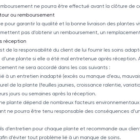
boursement ne pourra être effectué avant la clôture de c
retour ou remboursement
pour garantir la qualité et la bonne livraison des plantes vi
ermettent pas d’obtenir un remboursement, un remplacement 
ès réception
l est de la responsabilité du client de lui fournir les soins ad
 d’une plante si elle a été mal entretenue après réception. A
ement ne sera accordé dans les cas suivants :
ié à un entretien inadapté (excès ou manque d’eau, mauvais
 de la plante (feuilles jaunies, croissance ralentie, variati
urs jours ou semaines après la réception.
’une plante dépend de nombreux facteurs environnementaux 
lant ne pourra être tenu responsable des conséquences d’un
ls d’entretien pour chaque plante et recommande aux clients 
in d’éviter tout problème lié à un manque de soins.