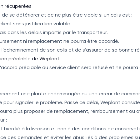
non récupérées
 de se détériorer et de ne plus être viable si un colis est :
client sans justification valable.
is dans les délais impartis par le transporteur.
ursement ni remplacement ne pourra être accordé.
re l’acheminement de son colis et de s’assurer de sa bonne ré
tion préalable de Weplant
’accord préalable du service client sera refusé et ne pourra 
oncernant une plante endommagée ou une erreur de command
 pour signaler le problème. Passé ce délai, Weplant considè
pourra plus proposer de remplacement, remboursement ou av
ur :
 bien lié à la livraison et non à des conditions de conservat
ace des demandes et éviter les abus liés à des problèmes sur