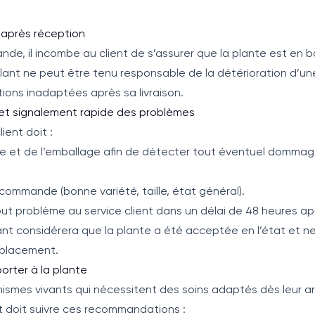
t après réception
de, il incombe au client de s’assurer que la plante est en b
plant ne peut être tenu responsable de la détérioration d’
tions inadaptées après sa livraison.
e et signalement rapide des problèmes
ient doit :
nte et de l’emballage afin de détecter tout éventuel dommag
a commande (bonne variété, taille, état général).
t problème au service client dans un délai de 48 heures aprè
nt considérera que la plante a été acceptée en l’état et n
placement.
orter à la plante
ismes vivants qui nécessitent des soins adaptés dès leur arri
t doit suivre ces recommandations :