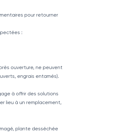
émentaires pour retourner
spectées :
après ouverture, ne peuvent
ouverts, engrais entamés).
age à offrir des solutions
er lieu à un remplacement,
dommagé, plante desséchée