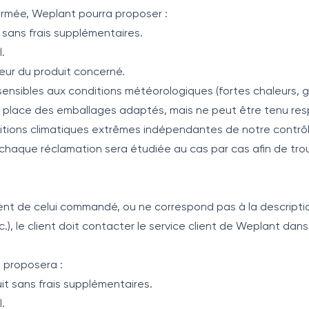
firmée, Weplant pourra proposer :
sans frais supplémentaires.
.
leur du produit concerné.
sensibles aux conditions météorologiques (fortes chaleurs, g
 place des emballages adaptés, mais ne peut être tenu res
tions climatiques extrêmes indépendantes de notre contrôl
chaque réclamation sera étudiée au cas par cas afin de trouv
érent de celui commandé, ou ne correspond pas à la description
tc.), le client doit contacter le service client de Weplant dan
t proposera :
t sans frais supplémentaires.
.