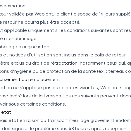
onsommation.
our validée par Weplant, le client dispose de 14 jours suppl
 le retour ne pourra plus être accepté.
st applicable uniquement si les conditions suivantes sont re
isé ni endommagé ;
ballage d’origine intact ;
et notices d’utilisation sont inclus dans le colis de retour.
être exclus du droit de rétractation, notamment ceux qui, 
sons d’hygiène ou de protection de la santé (ex. : terreaux 
boursement ou remplacement
tation ne s’applique pas aux plantes vivantes, Weplant s'eng
e avéré lors de la livraison. Les cas suivants peuvent donn
oir sous certaines conditions.
s état
auvais état en raison du transport (feuillage gravement en
nt doit signaler le problème sous 48 heures après réception.