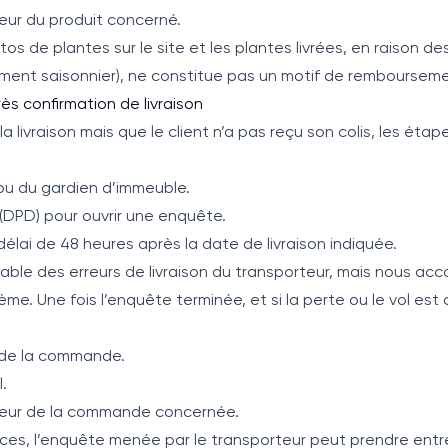
leur du produit concerné.
os de plantes sur le site et les plantes livrées, en raison de
ement saisonnier), ne constitue pas un motif de rembourseme
rès confirmation de livraison
la livraison mais que le client n’a pas reçu son colis, les éta
 ou du gardien d’immeuble.
(DPD) pour ouvrir une enquête.
élai de 48 heures après la date de livraison indiquée.
able des erreurs de livraison du transporteur, mais nous ac
ème. Une fois l’enquête terminée, et si la perte ou le vol est
 de la commande.
.
valeur de la commande concernée.
ces, l’enquête menée par le transporteur peut prendre entre