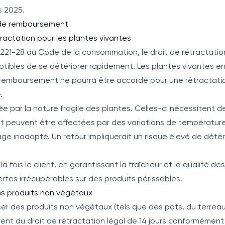
s 2025.
t de remboursement
étractation pour les plantes vivantes
.221-28 du Code de la consommation, le droit de rétractatio
ptibles de se détériorer rapidement. Les plantes vivantes e
 remboursement ne pourra être accordé pour une rétractatio
.
ée par la nature fragile des plantes. Celles-ci nécessitent 
et peuvent être affectées par des variations de température
ge inadapté. Un retour impliquerait un risque élevé de détér
 fois le client, en garantissant la fraîcheur et la qualité des
rtes irrécupérables sur des produits périssables.
ins produits non végétaux
er des produits non végétaux (tels que des pots, du terrea
ient du droit de rétractation légal de 14 jours conformément a