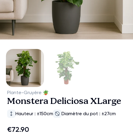
Plante-Gruyère
🪴
Monstera Deliciosa XLarge
Hauteur : ±150cm
Diamètre du pot : ±27cm
€72.90