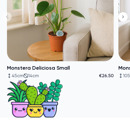
Monstera Deliciosa Small
Mons
45cm
14cm
€26.50
10