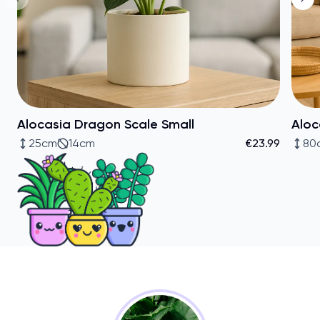
Alocasia Dragon Scale Small
Aloc
25cm
14cm
€23.99
80