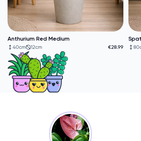
Anthurium Red Medium
Spat
40cm
12cm
€28.99
80