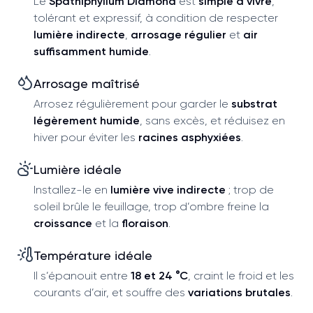
Le
Spathiphyllum Diamond
est
simple à vivre
,
tolérant et expressif, à condition de respecter
lumière indirecte
,
arrosage régulier
et
air
suffisamment humide
.
Arrosage maîtrisé
Arrosez régulièrement pour garder le
substrat
légèrement humide
, sans excès, et réduisez en
hiver pour éviter les
racines asphyxiées
.
Lumière idéale
Installez-le en
lumière vive indirecte
; trop de
soleil brûle le feuillage, trop d’ombre freine la
croissance
et la
floraison
.
Température idéale
Il s’épanouit entre
18 et 24 °C
, craint le froid et les
courants d’air, et souffre des
variations brutales
.