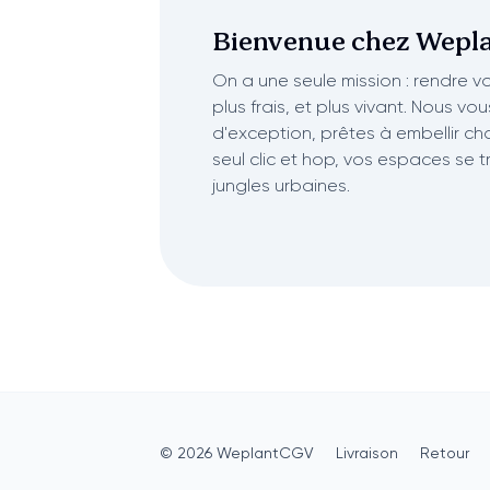
Bienvenue chez
Wepla
On a une seule mission : rendre vot
plus frais, et plus vivant. Nous vo
d'exception, prêtes à embellir ch
seul clic et hop, vos espaces se 
jungles urbaines.
©
2026
Weplant
CGV
Livraison
Retour