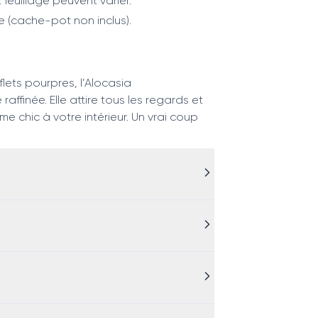
 feuillage peuvent varier.
e (cache-pot non inclus).
flets pourpres, l’Alocasia
ffinée. Elle attire tous les regards et
e chic à votre intérieur. Un vrai coup