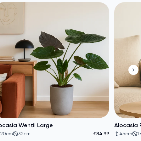
ocasia Wentii Large
Alocasia 
120cm
32cm
€84.99
45cm
1