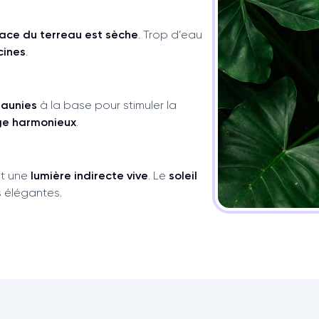
face du terreau est sèche
. Trop d’eau
cines
.
jaunies
à la base pour stimuler la
age harmonieux
.
nt une
lumière indirecte vive
. Le
soleil
s élégantes.