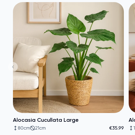
Alocasia Cucullata Large
Al
80cm
21cm
€35.99