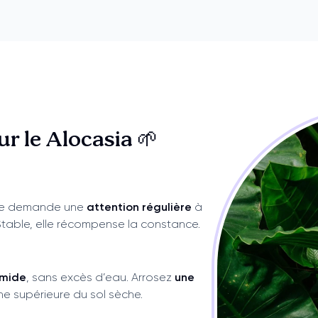
sur
le Alocasia 🌱
lle demande une
attention régulière
à
. Stable, elle récompense la constance.
umide
, sans excès d’eau. Arrosez
une
he supérieure du sol sèche.