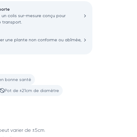
porte
n colis sur-mesure conçu pour
 transport.
ler une plante non conforme ou abîmée,
en bonne santé
Pot de ±21cm de diamètre
eut varier de ±5cm.