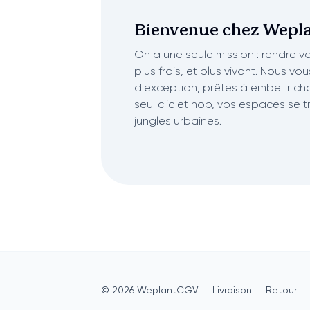
Bienvenue chez
Wepla
On a une seule mission : rendre vot
plus frais, et plus vivant. Nous vo
d'exception, prêtes à embellir ch
seul clic et hop, vos espaces se 
jungles urbaines.
©
2026
Weplant
CGV
Livraison
Retour