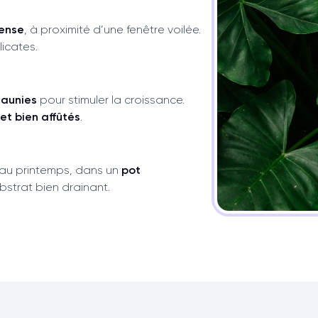
tense
, à proximité d’une fenêtre voilée.
licates.
jaunies
pour stimuler la croissance.
 et bien affûtés
.
 au printemps, dans un
pot
strat bien drainant.