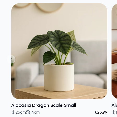
Alocasia Dragon Scale Small
Al
25cm
14cm
€23.99