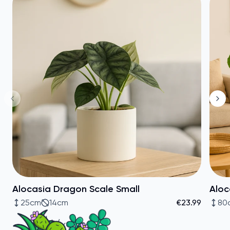
Alocasia Dragon Scale Small
Aloc
25cm
14cm
€23.99
80