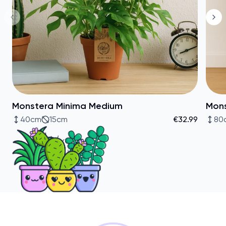
Monstera Minima Medium
Mons
40cm
15cm
€32.99
80