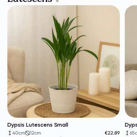
Dypsis Lutescens Small
Dyps
40cm
12cm
€22.89
65