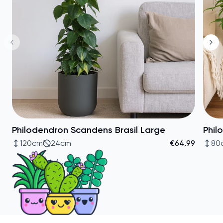
Philodendron Scandens Brasil Large
Phil
120cm
24cm
€64.99
80