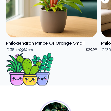
Philodendron Prince Of Orange Small
Phil
35cm
14cm
€29.99
13