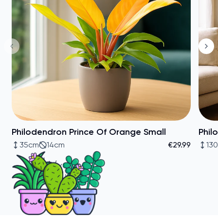
Philodendron Prince Of Orange Small
Phil
35cm
14cm
€29.99
13