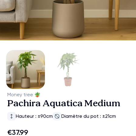
Money tree
🪴
Pachira Aquatica Medium
Hauteur : ±90cm
Diamètre du pot : ±21cm
€37.99