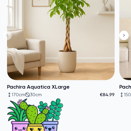
Pachira Aquatica XLarge
Pach
170cm
30cm
€84.99
15