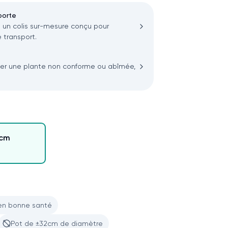
porte
n colis sur-mesure conçu pour
 transport.
ler une plante non conforme ou abîmée,
0cm
en bonne santé
Pot de ±32cm de diamètre