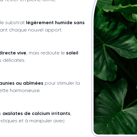
le substrat
légèrement humide sans
avant chaque nouvel apport.
directe vive
, mais redoute le
soleil
s délicates.
 jaunies ou abîmées
pour stimuler la
ette harmonieuse.
s
oxalates de calcium irritants
,
tiques et à manipuler avec