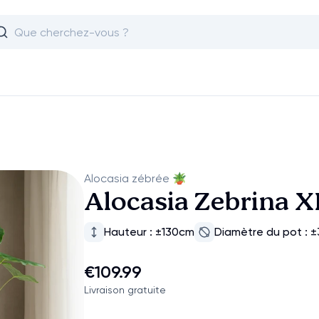
Alocasia zébrée
🪴
Alocasia Zebrina X
Hauteur : ±130cm
Diamètre du pot : 
€109.99
Livraison gratuite