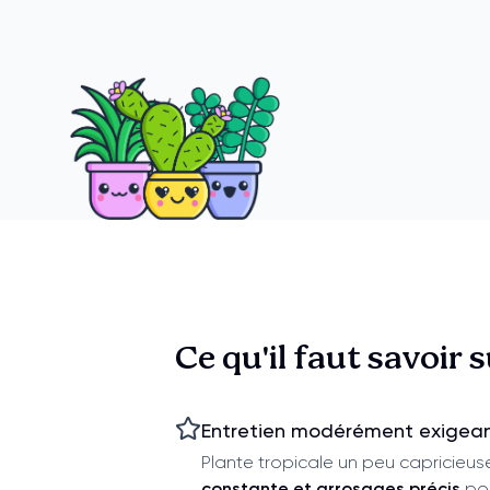
Ce qu'il faut savoir 
Entretien modérément exigea
Plante tropicale un peu capricieu
constante et arrosages précis
pou