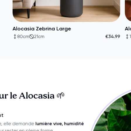
Alocasia Zebrina Large
Al
80cm
21cm
€34.99
sur
le Alocasia 🌱
nt
se, elle demande
lumière vive, humidité
r rester en pleine forme.