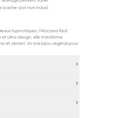
 feuillage peuvent varier.
e (cache-pot non inclus).
rdeaux hypnotiques, l’Alocasia Red
e et ultra design, elle transforme
c et vibrant. Un vrai bijou végétal pour