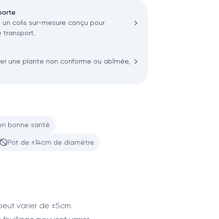
porte
n colis sur-mesure conçu pour
 transport.
ler une plante non conforme ou abîmée,
en bonne santé
Pot de ±14cm de diamètre
eut varier de ±5cm.