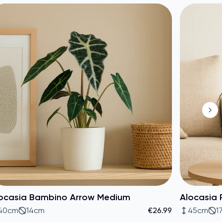
ocasia Bambino Arrow Medium
Alocasia 
40cm
14cm
€26.99
45cm
1