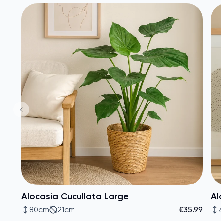
Alocasia Cucullata Large
Al
80cm
21cm
€35.99