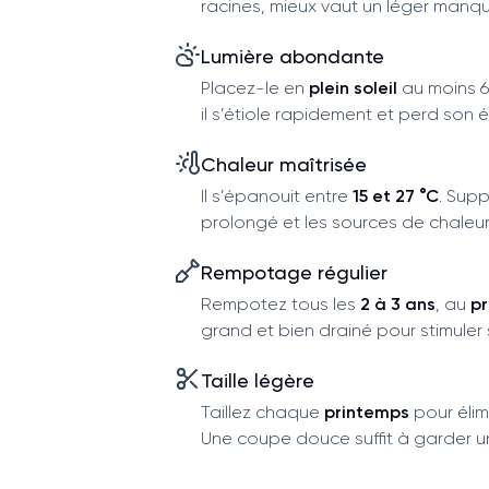
racines, mieux vaut un léger manq
Lumière abondante
Placez-le en
plein soleil
au moins 6 
il s’étiole rapidement et perd son 
Chaleur maîtrisée
Il s’épanouit entre
15 et 27 °C
. Supp
prolongé et les sources de chaleur
Rempotage régulier
Rempotez tous les
2 à 3 ans
, au
p
grand et bien drainé pour stimuler s
Taille légère
Taillez chaque
printemps
pour élimi
Une coupe douce suffit à garder un