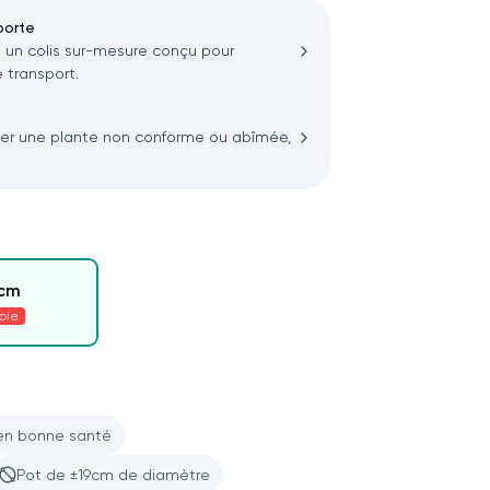
porte
n colis sur-mesure conçu pour
 transport.
ler une plante non conforme ou abîmée,
0cm
ble
en bonne santé
Pot de ±19cm de diamètre