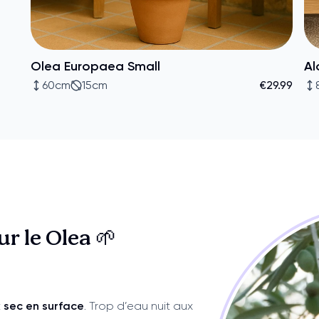
Olea Europaea Small
Al
60cm
15cm
€29.99
sur
le Olea 🌱
t
sec en surface
. Trop d’eau nuit aux