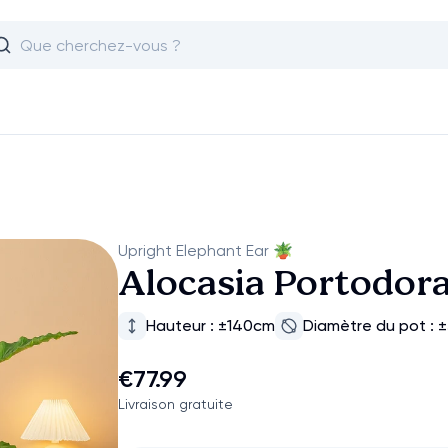
Upright Elephant Ear
🪴
Alocasia Portodor
Hauteur : ±140cm
Diamètre du pot :
€77.99
Livraison gratuite