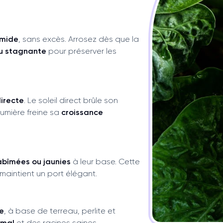
umide
, sans excès. Arrosez dès que la
u stagnante
pour préserver les
directe
. Le soleil direct brûle son
lumière freine sa
croissance
 abîmées ou jaunies
à leur base. Cette
maintient un port élégant.
e
, à base de terreau, perlite et
imal
et des racines saines.