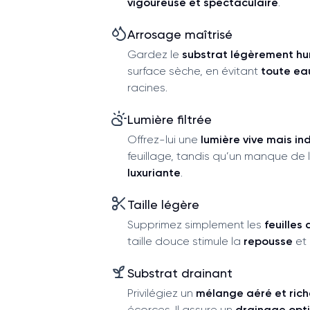
vigoureuse et spectaculaire
.
Arrosage maîtrisé
Gardez le
substrat légèrement h
surface sèche, en évitant
toute ea
racines.
Lumière filtrée
Offrez-lui une
lumière vive mais in
feuillage, tandis qu’un manque de 
luxuriante
.
Taille légère
Supprimez simplement les
feuilles
taille douce stimule la
repousse
et 
Substrat drainant
Privilégiez un
mélange aéré et rich
écorces. Il assure un
drainage opt