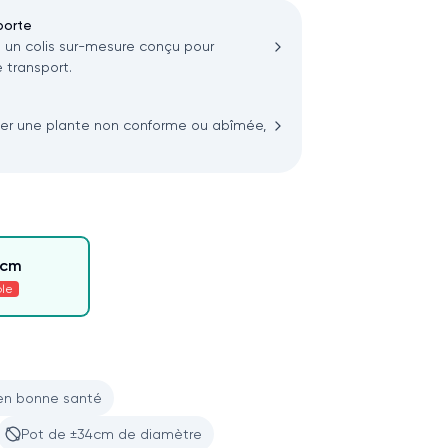
porte
n colis sur-mesure conçu pour
 transport.
ler une plante non conforme ou abîmée,
0cm
ble
en bonne santé
Pot de ±34cm de diamètre