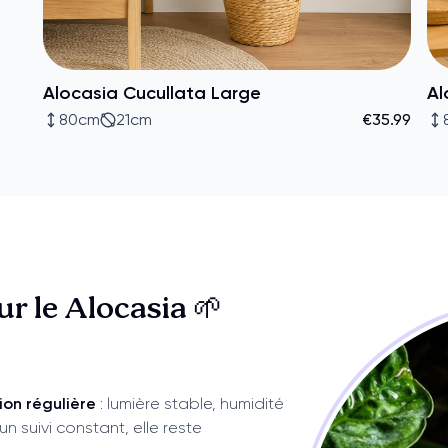
Alocasia Cucullata Large
Al
80cm
21cm
€35.99
sur
le Alocasia 🌱
ion régulière
: lumière stable, humidité
n suivi constant, elle reste