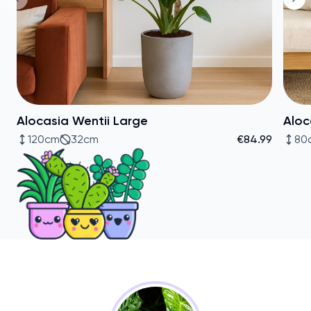
Alocasia Wentii Large
Aloc
120cm
32cm
€84.99
80