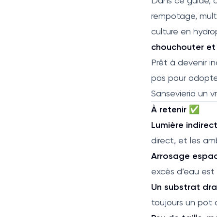
Dans ce guide, on
rempotage, multi
culture en hydro
chouchouter et 
Prêt à devenir i
pas pour adopter
Sansevieria un v
À retenir ✅
Lumière indirec
direct, et les a
Arrosage espac
excès d’eau est 
Un substrat drai
toujours un pot a