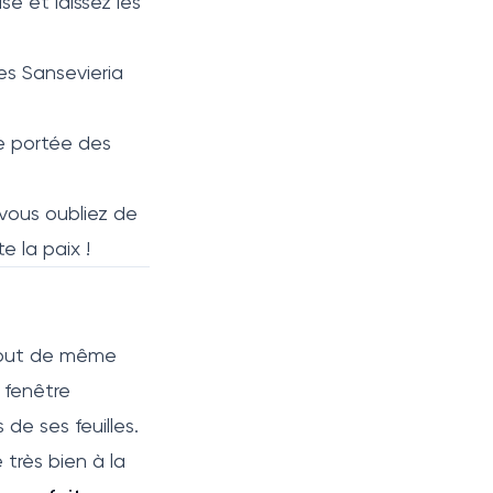
ase et laissez les
les Sansevieria
de portée des
 vous oubliez de
e la paix !
 tout de même
 fenêtre
 de ses feuilles.
 très bien à la