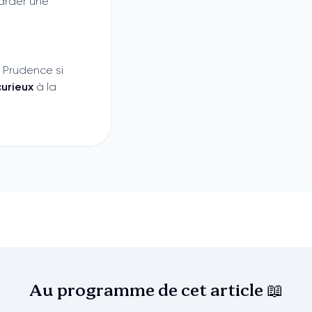
arder une
. Prudence si
urieux
à la
Au programme de cet
article 📖