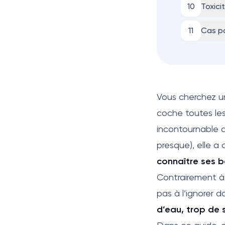
10
Toxici
11
Cas pa
Vous cherchez u
coche toutes les
incontournable d
presque), elle a 
connaître ses b
Contrairement à c
pas à l’ignorer d
d’eau, trop de s