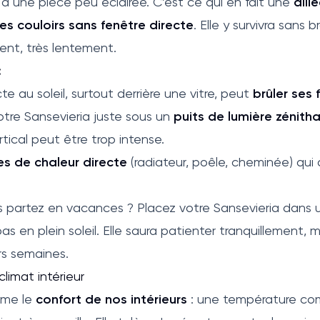
e à une pièce peu éclairée. C’est ce qui en fait une
alli
es couloirs sans fenêtre directe
. Elle y survivra sans 
ent, très lentement.
:
cte au soleil, surtout derrière une vitre, peut
brûler ses f
tre Sansevieria juste sous un
puits de lumière zénitha
ical peut être trop intense.
es de chaleur directe
(radiateur, poêle, cheminée) qui 
s partez en vacances ? Placez votre Sansevieria dans 
as en plein soleil. Elle saura patienter tranquillement
rs semaines.
limat intérieur
ime le
confort de nos intérieurs
: une température co