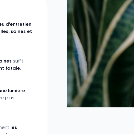
eu d’entretien
.
lles, saines et
aines
suffit.
nt fatale
.
une lumière
e plus
ement
les