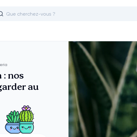
eria
 : nos
 garder au