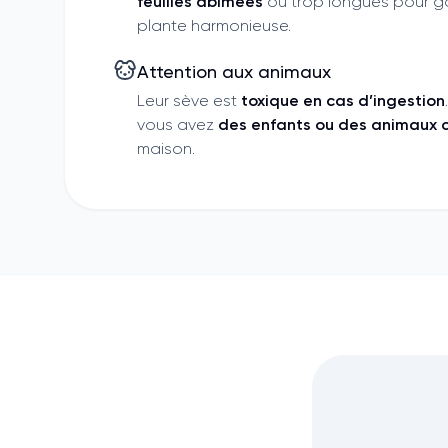
feuilles abîmées
ou trop longues pour g
plante harmonieuse.
Attention aux animaux
Leur sève est
toxique en cas d’ingestion
vous avez
des enfants ou des animaux c
maison.