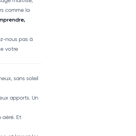
sage maîtrisé,
ers comme la
mprendre,
vez-nous pas à
de votre
neux, sans soleil
deux apports. Un
 aéré. Et