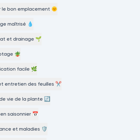
r le bon emplacement 🌞
ge maîtrisé 💧
at et drainage 🌱
tage 🪴
lication facile 🌿
 et entretien des feuilles ✂️
de vie de la plante 🔄
ien saisonnier 📅
ance et maladies 🛡️