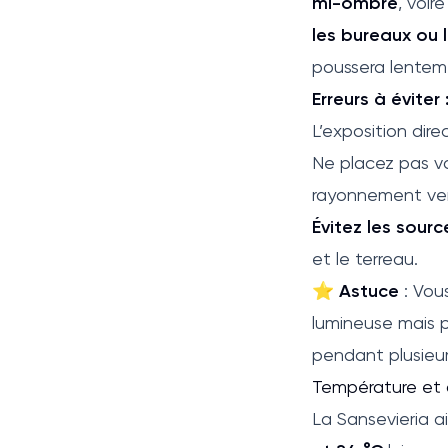
mi-ombre
, voir
les bureaux ou l
poussera lentem
Erreurs à éviter 
L’exposition dire
Ne placez pas vo
rayonnement vert
Évitez les sourc
et le terreau.
⭐
Astuce
: Vou
lumineuse mais p
pendant plusieu
Température et c
La Sansevieria a