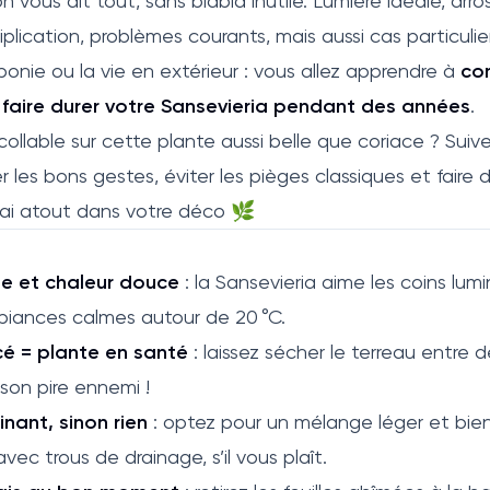
 vous dit tout, sans blabla inutile. Lumière idéale, arro
plication, problèmes courants, mais aussi cas particuli
ponie ou la vie en extérieur : vous allez apprendre à
co
faire durer votre Sansevieria pendant des années
.
ncollable sur cette plante aussi belle que coriace ? Sui
 les bons gestes, éviter les pièges classiques et faire 
rai atout dans votre déco 🌿
te et chaleur douce
: la Sansevieria aime les coins lumi
mbiances calmes autour de 20 °C.
é = plante en santé
: laissez sécher le terreau entre 
son pire ennemi !
nant, sinon rien
: optez pour un mélange léger et bien
vec trous de drainage, s’il vous plaît.