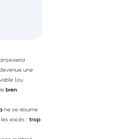
ansevieria
t devenue une
evable (ou
 de
bien
a
ne se résume
s les excès :
trop