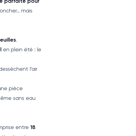
ée parfaite pour
broncher… mais
euilles
.
l
en plein été : le
dessèchent l’air
une pièce
, même sans eau
mprise entre
18