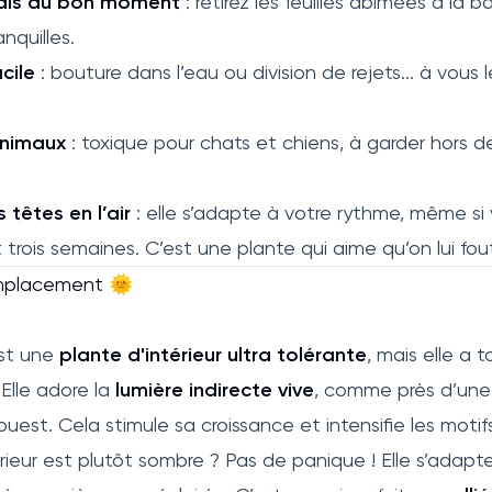
 mais au bon moment
: retirez les feuilles abîmées à la b
anquilles.
cile
: bouture dans l’eau ou division de rejets... à vous 
animaux
: toxique pour chats et chiens, à garder hors 
 têtes en l’air
: elle s’adapte à votre rythme, même si
 trois semaines. C’est une plante qui aime qu’on lui fout
emplacement 🌞
est une
plante d'intérieur ultra tolérante
, mais elle a
 Elle adore la
lumière indirecte vive
, comme près d’une
uest. Cela stimule sa croissance et intensifie les motifs
érieur est plutôt sombre ? Pas de panique ! Elle s’adapte