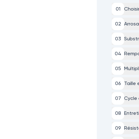
0
1
Choisi
0
2
Arrosa
0
3
Substr
0
4
Rempo
0
5
Multip
0
6
Taille
0
7
Cycle 
0
8
Entret
0
9
Résist