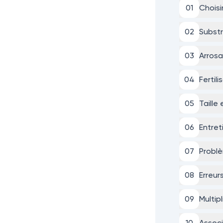
0
1
Choisi
0
2
Subst
0
3
Arrosa
0
4
Fertil
0
5
Taille
0
6
Entret
0
7
Probl
0
8
Erreur
0
9
Multip
10
Associ