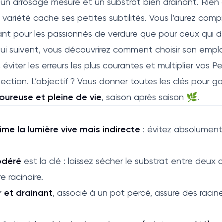
un arrosage mesuré et un substrat bien drainant. Rien 
ariété cache ses petites subtilités. Vous l’aurez compr
ant pour les passionnés de verdure que pour ceux qui 
qui suivent, vous découvrirez comment choisir son emp
viter les erreurs les plus courantes et multiplier vos 
llection. L’objectif ? Vous donner toutes les clés pour g
goureuse et pleine de vie
, saison après saison 🌿.
me la lumière vive mais indirecte
: évitez absolument l
odéré
est la clé : laissez sécher le substrat entre deux
re racinaire.
r et drainant
, associé à un pot percé, assure des racin