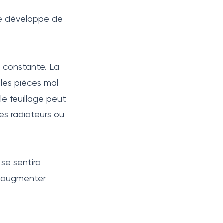
se développe de
t constante. La
, les pièces mal
le feuillage peut
des radiateurs ou
se sentira
r augmenter