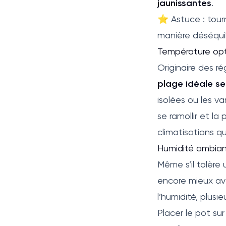
jaunissantes
.
⭐ Astuce : tourn
manière déséquil
Température op
Originaire des r
plage idéale se 
isolées ou les v
se ramollir et la
climatisations qu
Humidité ambia
Même s’il tolèr
encore mieux a
l’humidité, plusie
Placer le pot sur