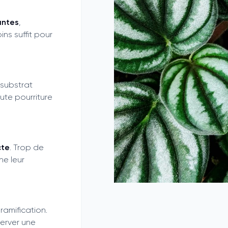
antes
,
ns suffit pour
e substrat
ute pourriture
cte
. Trop de
ine leur
 ramification.
erver une