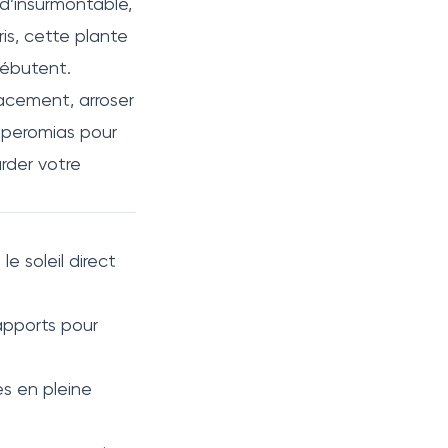
d’insurmontable,
is, cette plante
débutent.
lacement, arroser
Peperomias pour
arder votre
e soleil direct
 apports pour
es en pleine