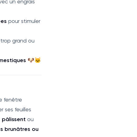
avec un engrais
ées
pour stimuler
 trop grand ou
mestiques
🐶🐱
e fenêtre
 ses feuilles
i pâlissent
ou
s brunâtres ou