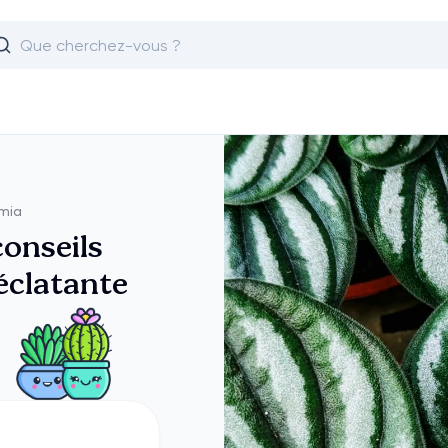
omia
conseils
éclatante