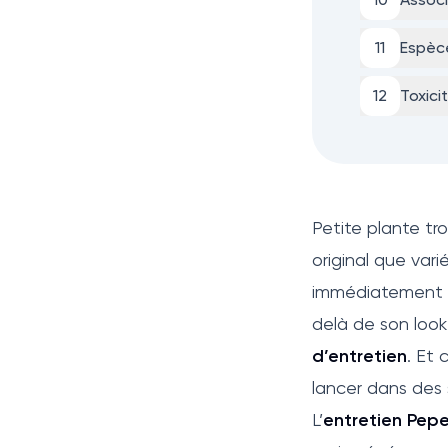
11
Espèce
12
Toxici
Petite plante tro
original que vari
immédiatement u
delà de son look
d’entretien
. Et 
lancer dans des 
L’
entretien Pep