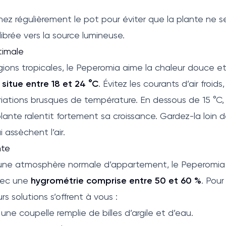
ez régulièrement le pot pour éviter que la plante ne 
ibrée vers la source lumineuse.
timale
égions tropicales, le Peperomia aime la chaleur douce e
situe entre 18 et 24 °C
. Évitez les courants d’air froids
ariations brusques de température. En dessous de 15 °C, 
 plante ralentit fortement sa croissance. Gardez-la loin 
i assèchent l’air.
nte
e une atmosphère normale d’appartement, le Peperomia 
vec une
hygrométrie comprise entre 50 et 60 %
. Pou
urs solutions s’offrent à vous :
 une coupelle remplie de billes d’argile et d’eau.