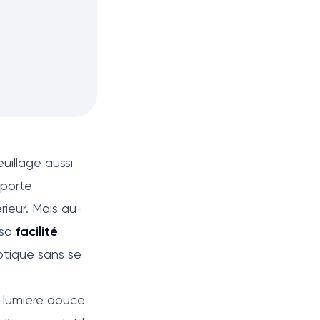
uillage aussi
pporte
ieur. Mais au-
 sa
facilité
xotique sans se
e lumière douce