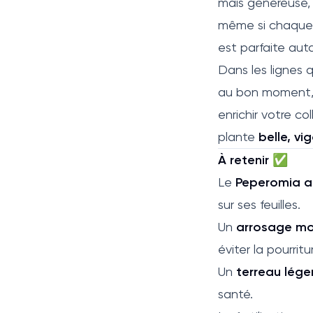
mais généreuse, 
même si chaque v
est parfaite aut
Dans les lignes 
au bon moment, é
enrichir votre co
plante
belle, vi
À retenir ✅
Le
Peperomia ai
sur ses feuilles.
Un
arrosage m
éviter la pourritu
Un
terreau lége
santé.