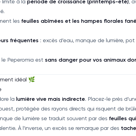
e limite à la
période de croissance (printemps-été)
, 
é.
ement les
feuilles abîmées et les hampes florales fan
eurs fréquentes
: excès d’eau, manque de lumière, pot
: le Peperomia est
sans danger pour vos animaux do
ement idéal 🌿
e
ore la
lumière vive mais indirecte
. Placez-le près d’un
uest, protégée des rayons directs qui risquent de brûler
anque de lumière se traduit souvent par des
feuilles qu
alentie. À l’inverse, un excès se remarque par des
tache