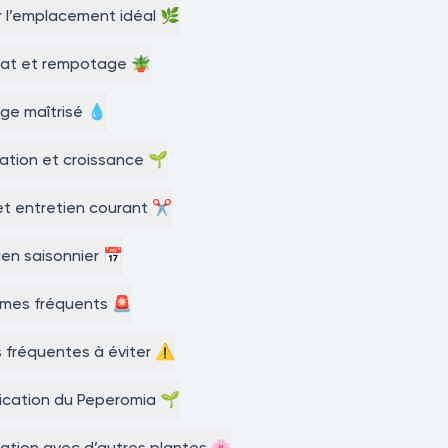
r l’emplacement idéal 🌿
rat et rempotage 🪴
ge maîtrisé 💧
isation et croissance 🌱
 et entretien courant ✂️
ien saisonnier 📅
èmes fréquents 🚨
s fréquentes à éviter ⚠️
lication du Peperomia 🌱
ation avec d’autres plantes 🌸