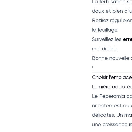
La fertilisation s
doux et bien dilu
Retirez régulièr
le feuillage.
Surveillez les
err
mal drainé.
Bonne nouvelle 
!
Choisir l’emplac
Lumière adapté
Le Peperomia ad
orientée est ou o
délicates. Un m
une croissance r