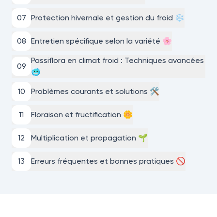
0
7
Protection hivernale et gestion du froid ❄️
0
8
Entretien spécifique selon la variété 🌸
Passiflora en climat froid : Techniques avancées
0
9
🥶
10
Problèmes courants et solutions 🛠️
11
Floraison et fructification 🌼
12
Multiplication et propagation 🌱
13
Erreurs fréquentes et bonnes pratiques 🚫