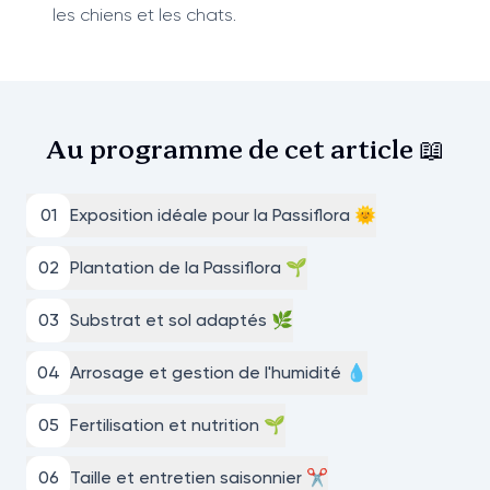
les chiens et les chats.
Au programme de cet
article 📖
0
1
Exposition idéale pour la Passiflora 🌞
0
2
Plantation de la Passiflora 🌱
0
3
Substrat et sol adaptés 🌿
0
4
Arrosage et gestion de l'humidité 💧
0
5
Fertilisation et nutrition 🌱
0
6
Taille et entretien saisonnier ✂️