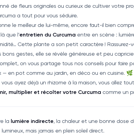
onné de fleurs originales ou curieux de cultiver votre pr
urcuma a tout pour vous séduire.
donne le meilleur de lui-même, encore faut-il bien comp
là que l’
entretien du Curcuma
entre en scène : lumièr
idité… Cette plante a son petit caractère ! Rassurez-v
s bons gestes, elle se révèle généreuse et peu capricie
mplet, on vous partage tous nos conseils pour faire p
 — en pot comme au jardin, en déco ou en cuisine. 
vous ayez déjà un rhizome à la maison, vous allez tout
enir, multiplier et récolter votre Curcuma
comme un pro
e la
lumière indirecte
, la chaleur et une bonne dose d
n lumineux, mais jamais en plein soleil direct.