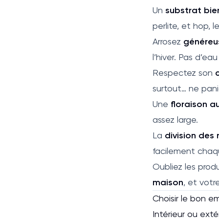
Un
substrat bie
perlite, et hop, l
Arrosez
généreu
l’hiver. Pas d’e
Respectez son
surtout… ne paniq
Une
floraison a
assez large.
La
division des
facilement chaq
Oubliez les prod
maison
, et vot
Choisir le bon 
Intérieur ou exté