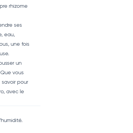
opre rhizome
rendre ses
e, eau,
ous, une fois
use.
ousser un
 Que vous
 savoir pour
, avec le
’humidité.