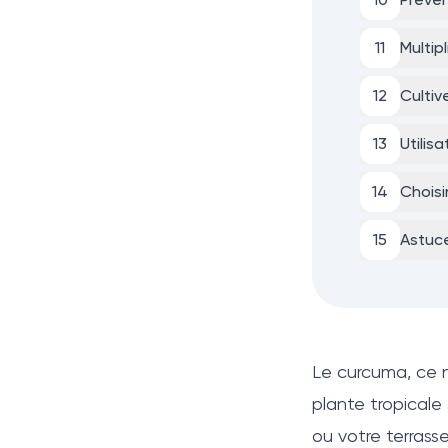
11
Multip
12
Cultiv
13
Utilis
14
Choisi
15
Astuce
Le curcuma, ce n
plante tropicale
ou votre terrass