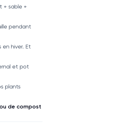
t + sable +
uille pendant
 en hiver. Et
vernal et pot
os plants
ie ou de compost