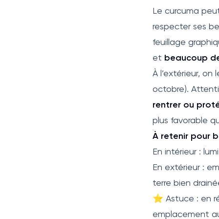
Le curcuma peut
respecter ses bes
feuillage graphiqu
et
beaucoup de 
À l’extérieur, on 
octobre). Attent
rentrer ou prot
plus favorable q
À retenir pour b
En intérieur : lum
En extérieur : 
terre bien drainé
⭐ Astuce : en ré
emplacement au f