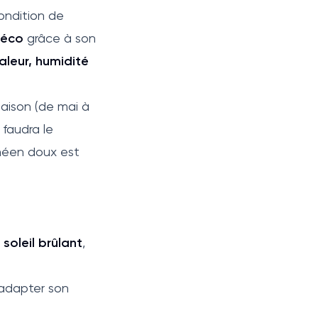
condition de
déco
grâce à son
aleur, humidité
saison (de mai à
il faudra le
anéen doux est
soleil brûlant
,
 adapter son