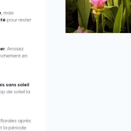
e
, mais
ité
pour rester
per
. Arrosez
anchement en
is sans soleil
op de soleil la
 florales après
nt la période