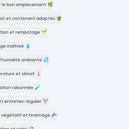
r le bon emplacement 🌿
rat et contenant adaptés 🪴
ation et rempotage 🌱
ge maîtrisé 💧
l’humidité ambiante 💦
ature et climat 🌡️
isation raisonnée 🧪
 et entretien régulier ✂️
végétatif et hivernage 💤
tion et soins 🛡️