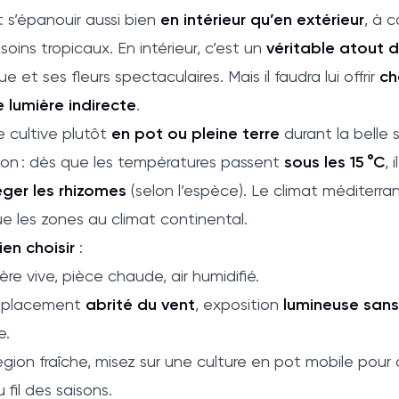
 s’épanouir aussi bien
en intérieur qu’en extérieur
, à 
oins tropicaux. En intérieur, c’est un
véritable atout 
e et ses fleurs spectaculaires. Mais il faudra lui offrir
ch
lumière indirecte
.
le cultive plutôt
en pot ou pleine terre
durant la belle 
ion : dès que les températures passent
sous les 15 °C
, 
éger les rhizomes
(selon l’espèce). Le climat méditerr
ue les zones au climat continental.
ien choisir
:
ière vive, pièce chaude, air humidifié.
emplacement
abrité du vent
, exposition
lumineuse sans 
e.
gion fraîche, misez sur une culture en pot mobile pour
il des saisons.