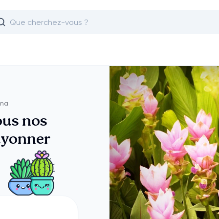
uma
ous nos
rayonner