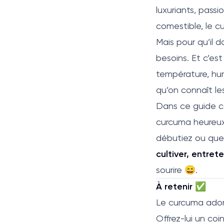
luxuriants, passi
comestible, le c
Mais pour qu’il 
besoins. Et c’est 
température, hum
qu’on connaît le
Dans ce guide co
curcuma heureux
débutiez ou que 
cultiver, entret
sourire 😄.
À retenir ✅
Le curcuma ador
Offrez-lui un coi