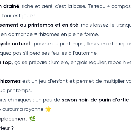
n drainé
, riche et aéré, c’est la base. Terreau + compos
e tour est joué !
sement au printemps et en été
, mais laissez-le tranq
au en dormance = rhizomes en pleine forme.
cycle naturel
: pousse au printemps, fleurs en été, repos
uez pas s’il perd ses feuilles à l’automne.
u top
, ça se prépare : lumière, engrais régulier, repos hi
 rhizomes
est un jeu d’enfant et permet de multiplier v
ue printemps.
uits chimiques : un peu de
savon noir, de purin d’ort
re curcuma rayonne 🌟.
emplacement 🌿
rieur ?