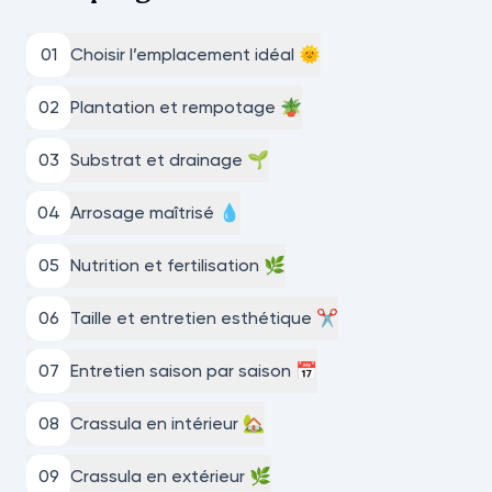
0
1
Choisir l’emplacement idéal 🌞
0
2
Plantation et rempotage 🪴
0
3
Substrat et drainage 🌱
0
4
Arrosage maîtrisé 💧
0
5
Nutrition et fertilisation 🌿
0
6
Taille et entretien esthétique ✂️
0
7
Entretien saison par saison 📅
0
8
Crassula en intérieur 🏡
0
9
Crassula en extérieur 🌿