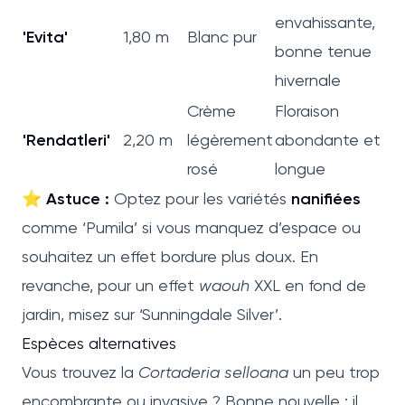
envahissante,
'Evita'
1,80 m
Blanc pur
bonne tenue
hivernale
Crème
Floraison
'Rendatleri'
2,20 m
légèrement
abondante et
rosé
longue
⭐
Astuce :
Optez pour les variétés
nanifiées
comme ‘Pumila’ si vous manquez d’espace ou
souhaitez un effet bordure plus doux. En
revanche, pour un effet
waouh
XXL en fond de
jardin, misez sur ‘Sunningdale Silver’.
Espèces alternatives
Vous trouvez la
Cortaderia selloana
un peu trop
encombrante ou invasive ? Bonne nouvelle : il