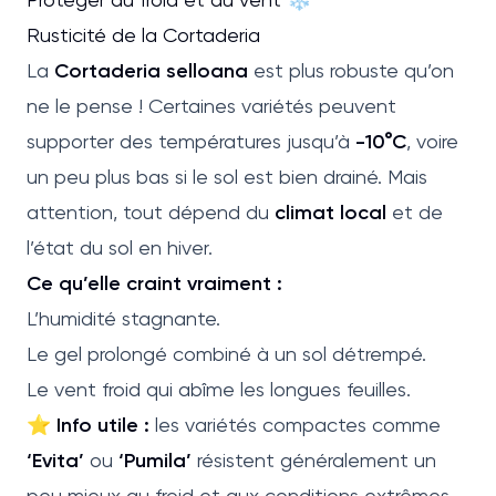
Rusticité de la Cortaderia
La
Cortaderia selloana
est plus robuste qu’on
ne le pense ! Certaines variétés peuvent
supporter des températures jusqu’à
-10°C
, voire
un peu plus bas si le sol est bien drainé. Mais
attention, tout dépend du
climat local
et de
l’état du sol en hiver.
Ce qu’elle craint vraiment :
L’humidité stagnante.
Le gel prolongé combiné à un sol détrempé.
Le vent froid qui abîme les longues feuilles.
⭐
Info utile :
les variétés compactes comme
‘Evita’
ou
‘Pumila’
résistent généralement un
peu mieux au froid et aux conditions extrêmes.