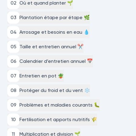
0
2
Où et quand planter 🌱
0
3
Plantation étape par étape 🌿
0
4
Arrosage et besoins en eau 💧
0
5
Taille et entretien annuel ✂️
0
6
Calendrier d’entretien annuel 📅
0
7
Entretien en pot 🪴
0
8
Protéger du froid et du vent ❄️
0
9
Problèmes et maladies courants 🐛
10
Fertilisation et apports nutritifs 🌾
11
Multiplication et division 🌱