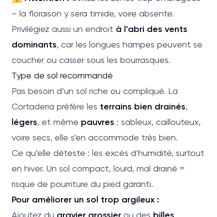
– la floraison y sera timide, voire absente.
Privilégiez aussi un endroit
à l’abri des vents
dominants
, car les longues hampes peuvent se
coucher ou casser sous les bourrasques.
Type de sol recommandé
Pas besoin d’un sol riche ou compliqué. La
Cortaderia préfère les
terrains bien drainés
,
légers
, et même
pauvres
: sableux, caillouteux,
voire secs, elle s’en accommode très bien.
Ce qu’elle déteste : les excès d’humidité, surtout
en hiver. Un sol compact, lourd, mal drainé =
risque de pourriture du pied garanti.
Pour améliorer un sol trop argileux :
Ajoutez du
gravier grossier
ou des
billes