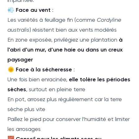
💨
Face au vent
:
Les variétés à feuillage fin (comme
Cordyline
australis
) résistent bien aux vents modérés
En zone exposée, privilégiez une plantation
à
l’abri d’un mur, d’une haie ou dans un creux
paysager
🌞
Face à la sécheresse
:
Une fois bien enracinée,
elle tolère les périodes
sèches
, surtout en pleine terre
En pot, arrosez plus régulièrement car la terre
sèche plus vite
Paillez le pied pour conserver l’humidité et limiter
les arrosages
🧱
Conseil pour les climats secs ou