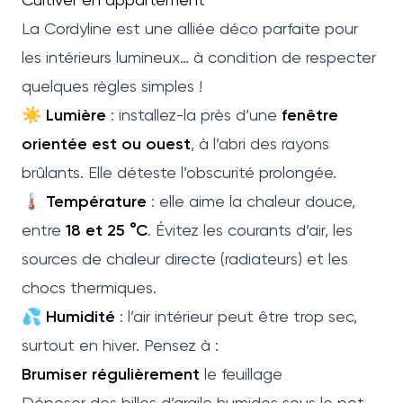
La Cordyline est une alliée déco parfaite pour
les intérieurs lumineux… à condition de respecter
quelques règles simples !
☀️
Lumière
: installez-la près d’une
fenêtre
orientée est ou ouest
, à l’abri des rayons
brûlants. Elle déteste l’obscurité prolongée.
🌡️
Température
: elle aime la chaleur douce,
entre
18 et 25 °C
. Évitez les courants d’air, les
sources de chaleur directe (radiateurs) et les
chocs thermiques.
💦
Humidité
: l’air intérieur peut être trop sec,
surtout en hiver. Pensez à :
Brumiser régulièrement
le feuillage
Déposer des billes d’argile humides sous le pot