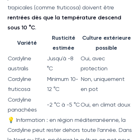
tropicales (comme fruticosa) doivent être
rentrées dès que la température descend
sous 10 °C
.
Rusticité
Culture extérieure
Variété
estimée
possible
Cordyline
Jusqu'à -8
Oui, avec
australis
°C
protection
Cordyline
Minimum 10-
Non, uniquement
fruticosa
12 °C
en pot
Cordyline
-2 °C à -5 °C
Oui, en climat doux
panachées
💡 Information : en région méditerranéenne, la
Cordyline peut rester dehors toute l’année. Dans
le Nord ou l’Est, privilégiez la culture en pot pour