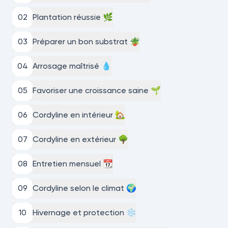
0
2
Plantation réussie 🌿
0
3
Préparer un bon substrat 🪴
0
4
Arrosage maîtrisé 💧
0
5
Favoriser une croissance saine 🌱
0
6
Cordyline en intérieur 🏡
0
7
Cordyline en extérieur 🌳
0
8
Entretien mensuel 📆
0
9
Cordyline selon le climat 🌍
10
Hivernage et protection ❄️