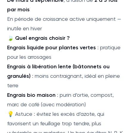
par mois
En période de croissance active uniquement —
inutile en hiver
🍃
Quel engrais choisir ?
Engrais liquide pour plantes vertes
: pratique
pour les arrosages
Engrais à libération lente (bâtonnets ou
granulés)
: moins contraignant, idéal en pleine
terre
Engrais bio maison
: purin d’ortie, compost,
marc de café (avec modération)
💡 Astuce : évitez les excès d’azote, qui
favorisent un feuillage trop tendre, plus
vulnérable aux maladies. Un bon équilibre N-P-K