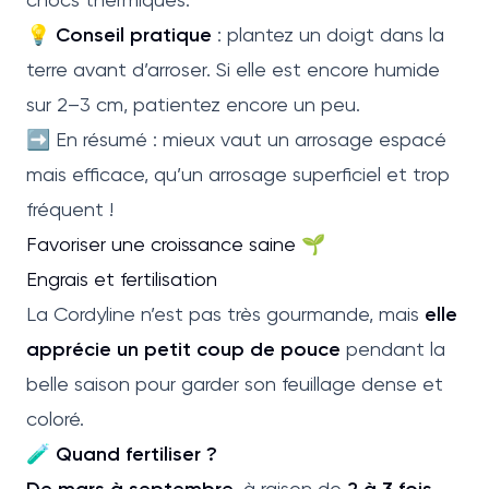
💡
Conseil pratique
: plantez un doigt dans la
terre avant d’arroser. Si elle est encore humide
sur 2–3 cm, patientez encore un peu.
➡️ En résumé : mieux vaut un arrosage espacé
mais efficace, qu’un arrosage superficiel et trop
fréquent !
Favoriser une croissance saine 🌱
Engrais et fertilisation
La Cordyline n’est pas très gourmande, mais
elle
apprécie un petit coup de pouce
pendant la
belle saison pour garder son feuillage dense et
coloré.
🧪
Quand fertiliser ?
De mars à septembre
, à raison de
2 à 3 fois