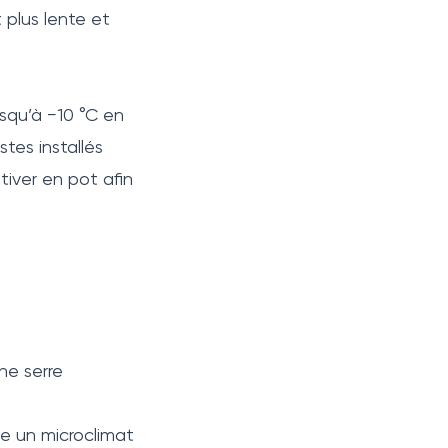
 plus lente et
usqu’à −10 °C en
stes installés
ltiver en pot afin
ne serre
e un microclimat