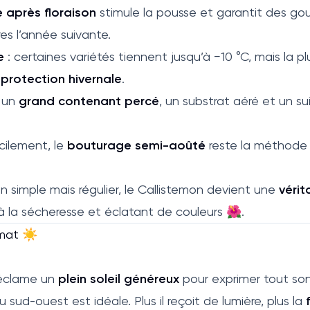
e après floraison
stimule la pousse et garantit des gou
es l’année suivante.
e
: certaines variétés tiennent jusqu’à −10 °C, mais la p
e
protection hivernale
.
i un
grand contenant percé
, un substrat aéré et un su
acilement, le
bouturage semi-aoûté
reste la méthode l
n simple mais régulier, le Callistemon devient une
vérit
t à la sécheresse et éclatant de couleurs 🌺.
imat ☀️
réclame un
plein soleil généreux
pour exprimer tout son
 sud-ouest est idéale. Plus il reçoit de lumière, plus la