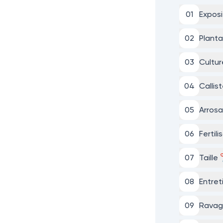
0
1
Exposi
0
2
Planta
0
3
Cultur
0
4
Callis
0
5
Arros
0
6
Fertil
0
7
Taille
0
8
Entret
0
9
Ravag