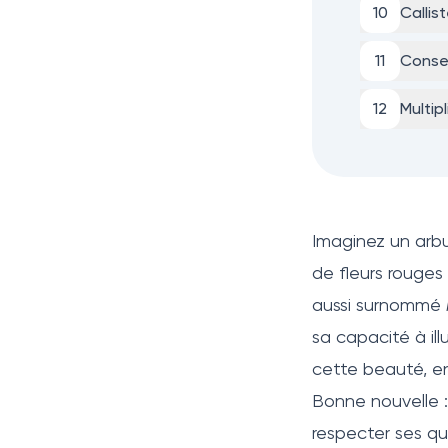
10
Callis
11
Consei
12
Multip
Imaginez un arb
de fleurs rouges
aussi surnommé
sa capacité à ill
cette beauté, en
Bonne nouvelle : 
respecter ses qu