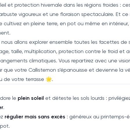
il et protection hivernale dans les régions froides : ce
arbuste vigoureux et une floraison spectaculaire. Et ce 
 cultivez en pleine terre, en pot ou même en intérieur, 
ment.
, nous allons explorer ensemble toutes les facettes de s
age, taille, multiplication, protection contre le froid et
angements climatiques. Vous repartirez avec une vision 
ur que votre Callistemon s’épanouisse et devienne la v
u de votre terrasse 🌟.
adore le
plein soleil
et déteste les sols lourds : privilégi
er
.
ez
régulier mais sans excès
: généreux au printemps-ét
 pot.