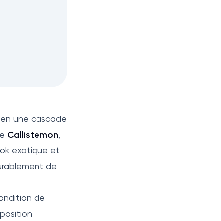
e en une cascade
le
Callistemon
,
 look exotique et
 durablement de
ondition de
position