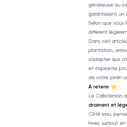
généreuse au sole
garantissent un 
Selon que vous le
diffèrent légère
Dans cet article
plantation, arros
s’adapter aux ch
et inspirante po
de votre jardin o
À retenir ⭐
Le Callistemon 
drainant et lég
Côté eau, pens
hiver, surtout en