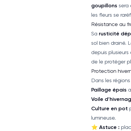
goupillons
sera 
les fleurs se raré
Résistance au fr
Sa
rusticité dé
sol bien drainé. 
depuis plusieurs 
de le protéger p
Protection hiver
Dans les régions
Paillage épais
a
Voile d’hiverna
Culture en pot
p
lumineuse.
⭐
Astuce :
plac