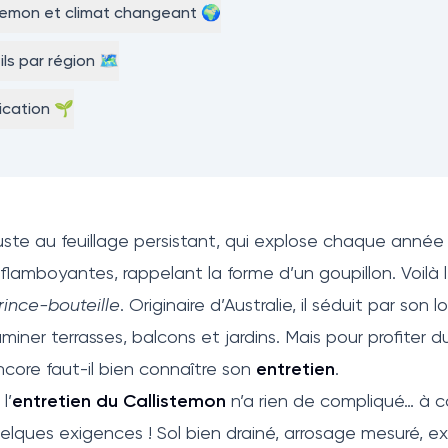
temon et climat changeant 🌍
ls par région 🗺️
lication 🌱
uste au feuillage persistant, qui explose chaque anné
 flamboyantes, rappelant la forme d’un goupillon. Voilà 
rince-bouteille
. Originaire d’Australie, il séduit par son
uminer terrasses, balcons et jardins. Mais pour profiter
core faut-il bien connaître son
entretien
.
l’
entretien du Callistemon
n’a rien de compliqué… à c
elques exigences ! Sol bien drainé, arrosage mesuré, ex