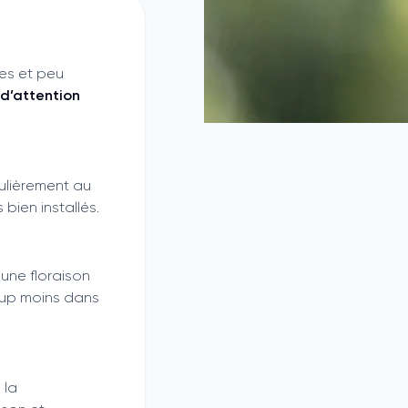
tes et peu
d’attention
ulièrement au
 bien installés.
t une floraison
up moins dans
 la