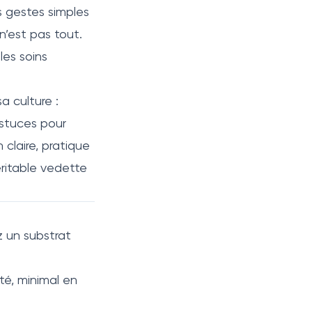
s gestes simples
n’est pas tout.
les soins
a culture :
 astuces pour
claire, pratique
éritable vedette
ez un substrat
é, minimal en