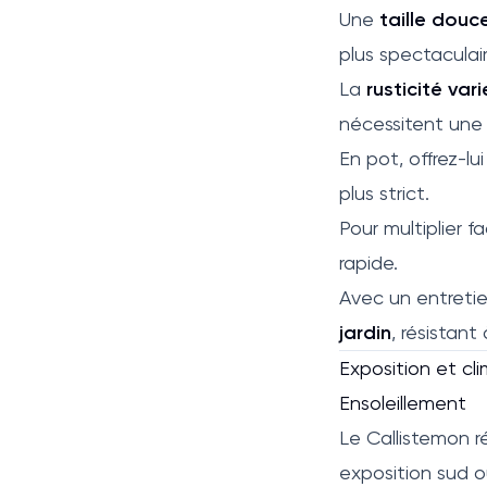
Une
taille douc
plus spectaculair
La
rusticité vari
nécessitent un
En pot, offrez-lu
plus strict.
Pour multiplier f
rapide.
Avec un entretie
jardin
, résistan
Exposition et cl
Ensoleillement
Le Callistemon 
exposition sud ou