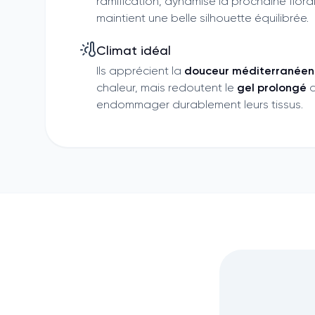
ramification, dynamise la prochaine flora
maintient une belle silhouette équilibrée.
Climat idéal
Ils apprécient la
douceur méditerranée
chaleur, mais redoutent le
gel prolongé
q
endommager durablement leurs tissus.