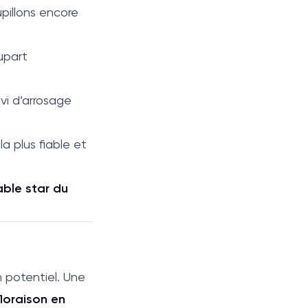
pillons encore
lupart
ivi d’arrosage
a plus fiable et
able star du
 potentiel. Une
floraison en