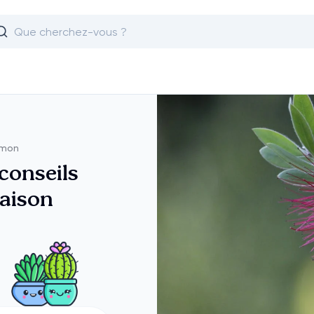
emon
conseils
raison