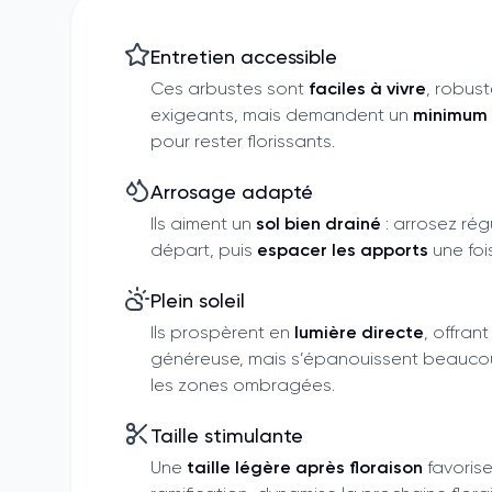
Entretien accessible
Ces arbustes sont
faciles à vivre
, robus
exigeants, mais demandent un
minimum 
pour rester florissants.
Arrosage adapté
Ils aiment un
sol bien drainé
: arrosez rég
départ, puis
espacer les apports
une fois
Plein soleil
Ils prospèrent en
lumière directe
, offran
généreuse, mais s’épanouissent beauco
les zones ombragées.
Taille stimulante
Une
taille légère après floraison
favorise