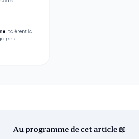
ison et
nne
, tolèrent la
ui peut
Au programme de cet
article 📖