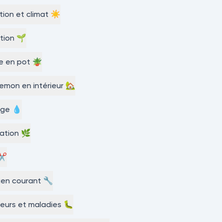
tion et climat ☀️
tion 🌱
e en pot 🪴
temon en intérieur 🏡
age 💧
isation 🌿
 ✂️
ien courant 🔧
eurs et maladies 🐛