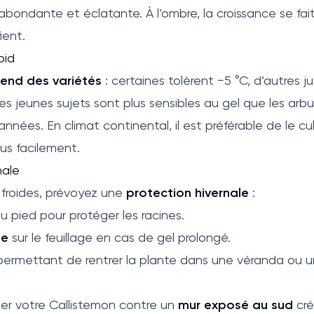
abondante et éclatante. À l’ombre, la croissance se fait
fient.
oid
pend des variétés
: certaines tolèrent −5 °C, d’autres j
Les jeunes sujets sont plus sensibles au gel que les arbu
années. En climat continental, il est préférable de le cu
lus facilement.
nale
 froides, prévoyez une
protection hivernale
:
u pied pour protéger les racines.
ge
sur le feuillage en cas de gel prolongé.
ermettant de rentrer la plante dans une véranda ou u
er votre Callistemon contre un
mur exposé au sud
cré