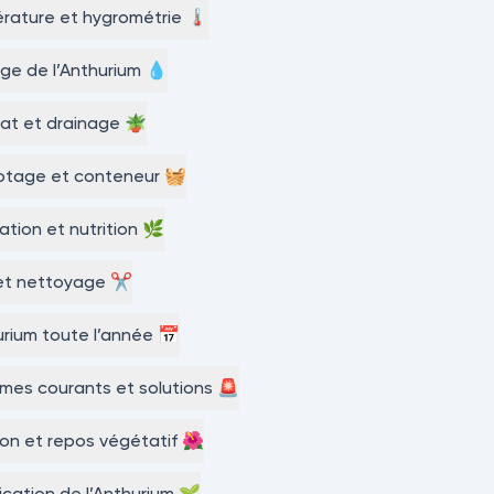
ature et hygrométrie 🌡️
ge de l’Anthurium 💧
at et drainage 🪴
tage et conteneur 🧺
sation et nutrition 🌿
 et nettoyage ✂️
urium toute l’année 📅
mes courants et solutions 🚨
son et repos végétatif 🌺
lication de l’Anthurium 🌱