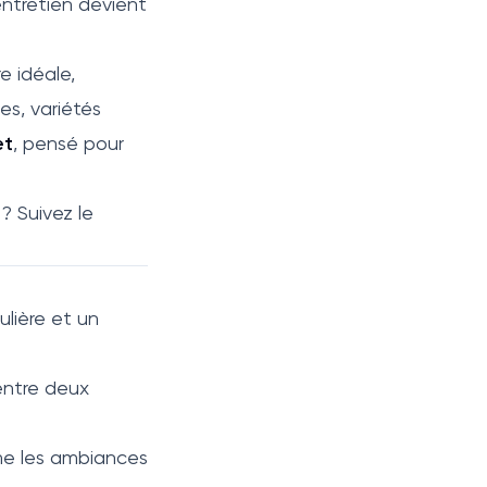
entretien devient
re idéale,
es, variétés
et
, pensé pour
? Suivez le
ulière et un
 entre deux
me les ambiances