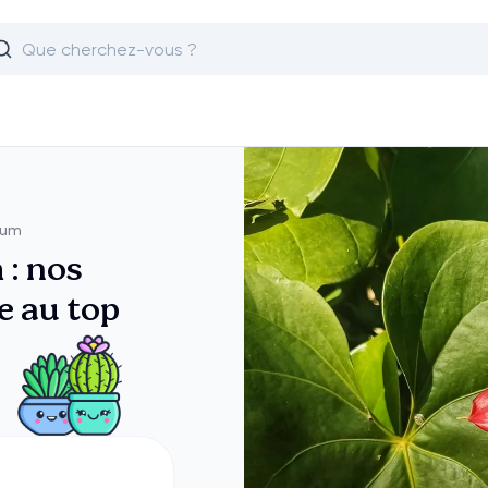
ium
 : nos
e au top