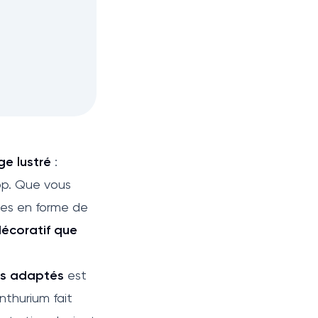
age lustré
:
rop. Que vous
les en forme de
décoratif que
ns adaptés
est
Anthurium fait