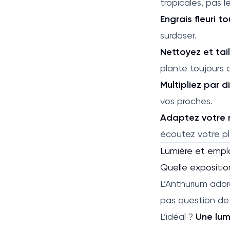
tropicales, pas l
Engrais fleuri t
surdoser.
Nettoyez et taill
plante toujours 
Multipliez par d
vos proches.
Adaptez votre r
écoutez votre pla
Lumière et emp
Quelle expositio
L’Anthurium ado
pas question de l’
L’idéal ?
Une lum