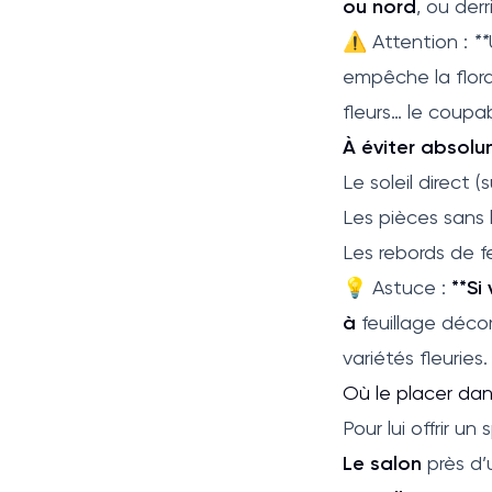
ou nord
, ou der
⚠️ Attention :
**
empêche la flora
fleurs… le coupa
À éviter absol
Le soleil direct 
Les pièces sans 
Les rebords de fe
💡 Astuce :
**Si
à
feuillage déco
variétés fleuries.
Où le placer dan
Pour lui offrir un
Le salon
près d’