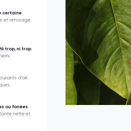
 certaine
te et arrosage
Ni trop, ni trop
nemi.
courants d’air.
sques.
ées ou fanées
.
lante nette et