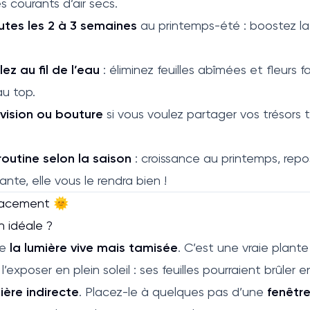
es courants d’air secs.
outes les 2 à 3 semaines
au printemps-été : boostez la 
ez au fil de l’eau
: éliminez feuilles abîmées et fleurs 
au top.
ivision ou bouture
si vous voulez partager vos trésors 
outine selon la saison
: croissance au printemps, repo
nte, elle vous le rendra bien !
lacement 🌞
n idéale ?
re
la lumière vive mais tamisée
. C’est une vraie plante
exposer en plein soleil : ses feuilles pourraient brûler en
ière indirecte
. Placez-le à quelques pas d’une
fenêtre