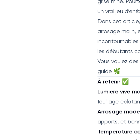
grise mine. Pour
un vrai jeu d’enfa
Dans cet article
arrosage malin, 
incontournables
les débutants c
Vous voulez des f
guide 🌿
À retenir ✅
Lumière vive mai
feuillage éclatan
Arrosage modér
apports, et bann
Température co