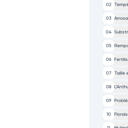
0
2
Tempér
0
3
Arrosa
0
4
Substr
0
5
Rempo
0
6
Fertili
0
7
Taille
0
8
L’Anth
0
9
Problè
10
Florai
11
Multip