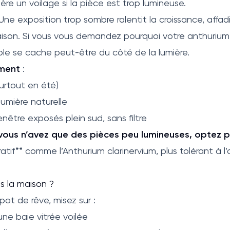
rière un voilage si la pièce est trop lumineuse.
Une exposition trop sombre ralentit la croissance, affadi
ison. Si vous vous demandez pourquoi votre anthurium 
ble se cache peut-être du côté de la lumière.
ument
:
(surtout en été)
lumière naturelle
nêtre exposés plein sud, sans filtre
 vous n’avez que des pièces peu lumineuses, optez p
ratif** comme l’Anthurium clarinervium, plus tolérant à l
s la maison ?
 spot de rêve, misez sur :
une baie vitrée voilée