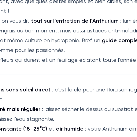
tant, avec quelques gestes simples et bien ciblés, son 
nt !
, on vous dit
tout sur l’entretien de l’Anthurium
: lumiè
engrais au bon moment, mais aussi astuces anti-maladi
 et même culture en hydroponie. Bref, un
guide compl
omme pour les passionnés.
leurs qui durent et un feuillage éclatant toute l’année 
s sans soleil direct
: c’est la clé pour une floraison rég
t.
é mais régulier
: laissez sécher le dessus du substrat
issez l’eau stagnante.
nstante (18–25°C)
et
air humide
: votre Anthurium ai