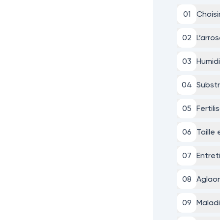
0
1
Choisi
0
2
L’arro
0
3
Humid
0
4
Subst
0
5
Fertili
0
6
Taille
0
7
Entret
0
8
Aglaon
0
9
Maladi