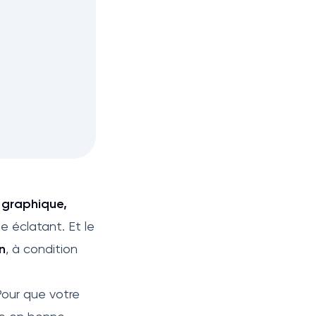
:
graphique,
e éclatant. Et le
en
, à condition
 Pour que votre