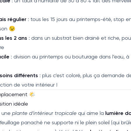
cale
: un taux d’humidité de 50 à 60 % fait des merveil
is régulier
: tous les 15 jours au printemps-été, stop en
son 😉
 les 2 ans
: dans un substrat bien drainé et riche, pou
re
cile
: division au printemps ou bouturage dans l’eau, à
soins différents
: plus c’est coloré, plus ça demande d
ction de votre intérieur !
emplacement 🌤️
ition idéale
t une
plante d’intérieur tropicale
qui aime la
lumière d
feuillage panaché ne supporte ni le plein soleil (qui brûle 