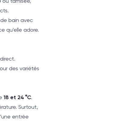
e
ou tamisée,
ects.
 de bain avec
e qu’elle adore.
direct.
ur des variétés
re
18 et 24 °C
.
rature. Surtout,
d’une entrée