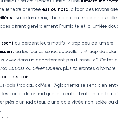
ui ralentit sa croissance). L’idéal ? Une
lumière indirect
e fenêtre orientée
est ou nord
, à l’abri des rayons dir
illées
: salon lumineux, chambre bien exposée ou salle
aces offrent généralement l'humidité et la lumière douc
lissent
ou perdent leurs motifs → trop peu de lumière.
issent
ou les feuilles se recroquevillent → trop de soleil 
us vivez dans un appartement peu lumineux ? Optez po
ma Cutlass
ou
Silver Queen
, plus tolérantes à l’ombre.
ourants d’air
ous-bois tropicaux d’Asie, l’Aglaonema se sent bien ent
nt les coups de chaud que les chutes brutales de tempé
er près d’un radiateur, d’une baie vitrée non isolée ou 
.