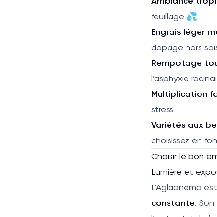
Ambiance tropi
feuillage 💦
Engrais léger ma
dopage hors sai
Rempotage tous
l’asphyxie racinai
Multiplication fa
stress
Variétés aux be
choisissez en fon
Choisir le bon 
Lumière et expos
L’Aglaonema es
constante
. Son 