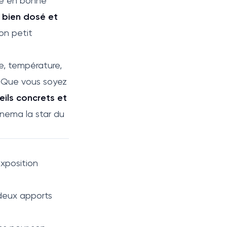
te en bonne
 bien dosé et
on petit
re, température,
d. Que vous soyez
eils concrets et
aonema la star du
 exposition
 deux apports