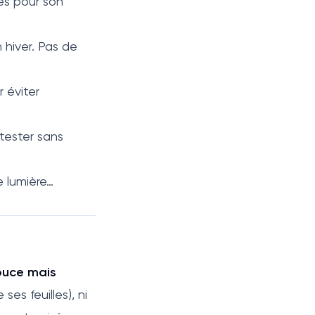
les pour son
 hiver. Pas de
r éviter
 tester sans
e lumière…
ouce mais
ses feuilles), ni