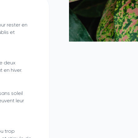
ur rester en
blis et
e deux
t en hiver.
 sans soleil
euvent leur
u trop