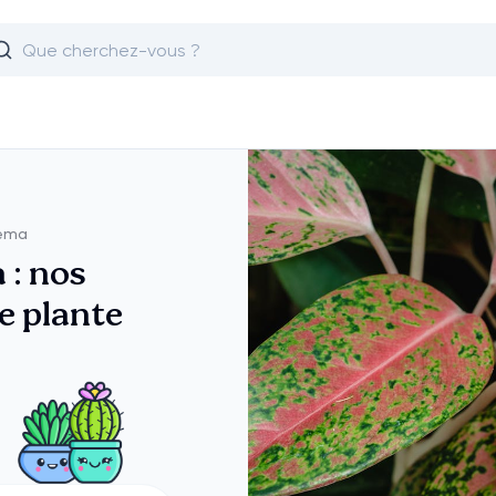
nema
 : nos
e plante