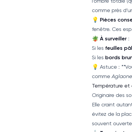
l’ombre totale (q
comme près d’un
💡
Pièces conse
fenêtre. Ces esp
🪴
À surveiller
:
Si les
feuilles pâ
Si les
bords brun
💡 Astuce :
**
Vo
comme
Aglaone
Température et c
Originaire des s
Elle craint auta
évitez de la plac
souvent ouverte