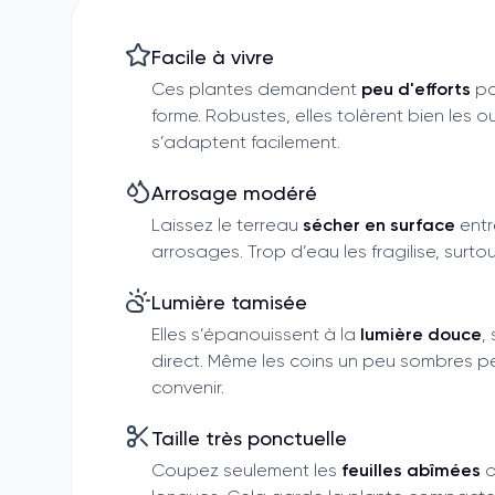
Facile à vivre
Ces plantes demandent
peu d'efforts
po
forme. Robustes, elles tolèrent bien les ou
s’adaptent facilement.
Arrosage modéré
Laissez le terreau
sécher en surface
entr
arrosages. Trop d’eau les fragilise, surtou
Lumière tamisée
Elles s’épanouissent à la
lumière douce
,
direct. Même les coins un peu sombres p
convenir.
Taille très ponctuelle
Coupez seulement les
feuilles abîmées
o