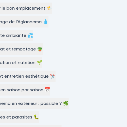
r le bon emplacement 🌤️
sage de l’Aglaonema 💧
ité ambiante 💦
rat et rempotage 🪴
sation et nutrition 🌱
 et entretien esthétique ✂️
ien saison par saison 📅
ema en extérieur : possible ? 🌿
es et parasites 🐛