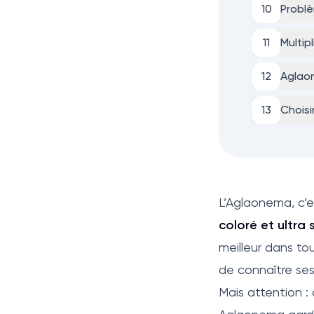
10
Problè
11
Multip
12
Aglao
13
Choisi
L’Aglaonema, c’es
coloré et ultra 
meilleur dans to
de connaître ses
Mais attention : 