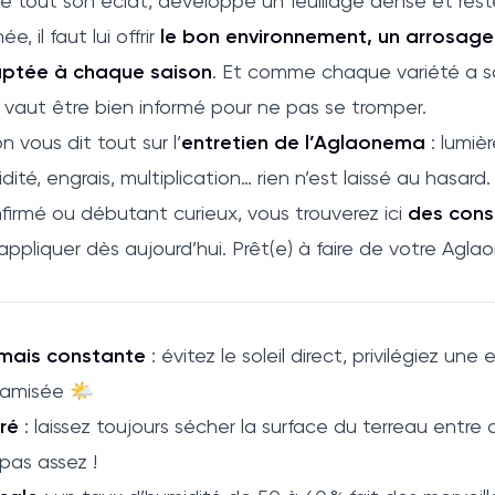
 tout son éclat, développe un feuillage dense et res
e, il faut lui offrir
le bon environnement, un arrosage
aptée à chaque saison
. Et comme chaque variété a s
 vaut être bien informé pour ne pas se tromper.
 vous dit tout sur l’
entretien de l’Aglaonema
: lumiè
ité, engrais, multiplication… rien n’est laissé au hasar
firmé ou débutant curieux, vous trouverez ici
des cons
 appliquer dès aujourd’hui. Prêt(e) à faire de votre Agl
mais constante
: évitez le soleil direct, privilégiez une
amisée 🌤️
ré
: laissez toujours sécher la surface du terreau entre
 pas assez !