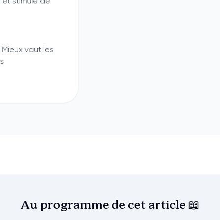
et stimule de
. Mieux vaut les
es
Au programme de cet
article 📖