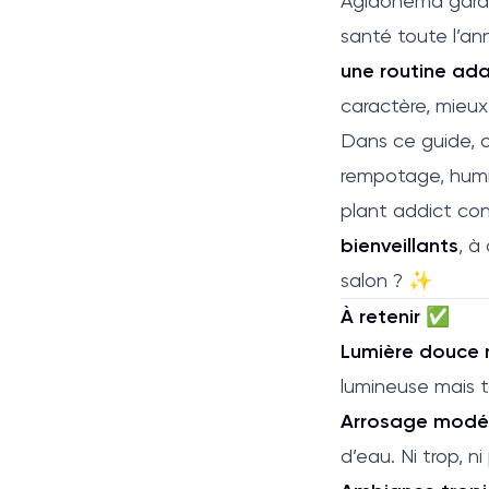
Aglaonema garde
santé toute l’anné
une routine ad
caractère, mieux
Dans ce guide, on
rempotage, humid
plant addict con
bienveillants
, à
salon ? ✨
À retenir ✅
Lumière douce 
lumineuse mais t
Arrosage modé
d’eau. Ni trop, ni